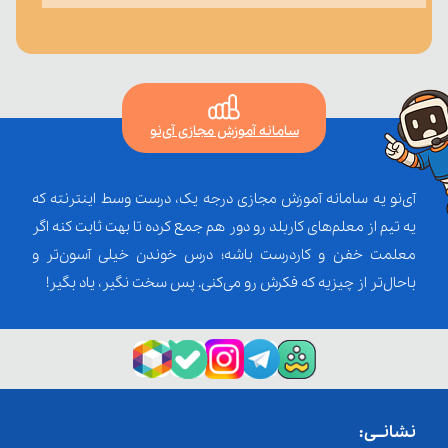
سامانه آموزش مجازی آی‌نو
آی‌نو یه سامانه آموزش مجازی درجه یک، درست وسط اینترنته که
یه تیم از معلم‌‌های کاربلد رو دور هم جمع کرده تا بهت ثابت کنه اگر
معلمت خفن و کاردرست باشه؛ درس خوندن خیلی آسون‌تر و
باحال‌تر از چیزیه که فکرش رو می‌کنی. پس سخت نگیر، یاد بگیر!
نشانــی: