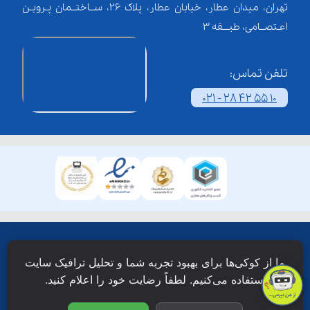
تهران، میدان عطار، خیابان عطار، پلاک 26، ســاختــمان پـرویـن
اعـتصــامی، طبـــقه 3
تلفن تماس:
021 - 28 42 55 10
همۀ حقوق این وبسایت نزد شرکت فن آوری شبکه آموزش
ما از کوکی‌ها برای بهبود تجربه شما و تحلیل ترافیک سایت
دانش نویان محفوظ است.
استفاده می‌کنیم. لطفاً رضایت خود را اعلام کنید.