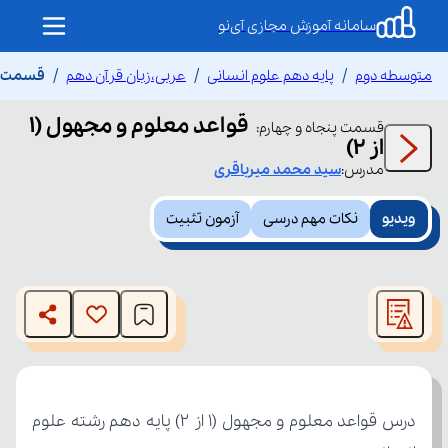
سامانه آموزش مجازی آی‌نو
متوسطه دوم
پایه دهم علوم انسانی
عربی،زبان قرآن دهم
قسمت پنج
قواعد معلوم و مجهول (1
قسمت
پنجاه و چهارم
:
از 2)
مدرس:
سید محمد
میرباقری
ویدیو
نکات مهم درسی
آزمون تثبیت
This
is
The media could not be loaded, either because the server
a
modal
or network failed or because the format is not supported.
window.