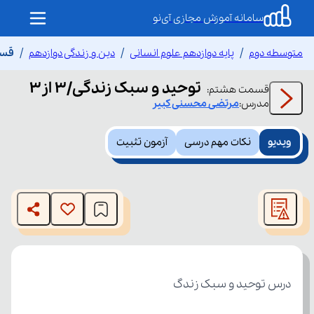
سامانه آموزش مجازی آی‌نو
متوسطه دوم
پایه دوازدهم علوم انسانی
دین و زندگی دوازدهم
قسمت
توحید و سبک زندگی/3 از۳
قسمت
هشتم
:
مدرس:
مرتضی
محسنی کبیر
ویدیو
نکات مهم درسی
آزمون تثبیت
This
is
The media could not be loaded, either because the server
a
modal
or network failed or because the format is not supported.
window.
درس توحید و سبک زندگ