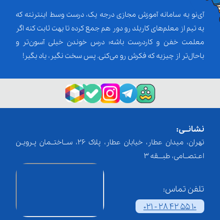
آی‌نو یه سامانه آموزش مجازی درجه یک، درست وسط اینترنته که
یه تیم از معلم‌‌های کاربلد رو دور هم جمع کرده تا بهت ثابت کنه اگر
معلمت خفن و کاردرست باشه؛ درس خوندن خیلی آسون‌تر و
باحال‌تر از چیزیه که فکرش رو می‌کنی. پس سخت نگیر، یاد بگیر!
نشانــی:
تهران، میدان عطار، خیابان عطار، پلاک 26، ســاختــمان پـرویـن
اعـتصــامی، طبـــقه 3
تلفن تماس:
021 - 28 42 55 10