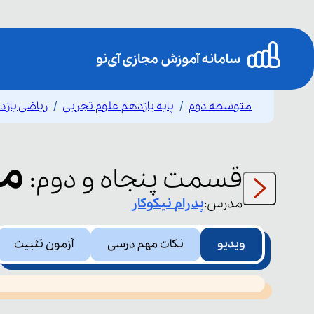
متوسطه دوم
پایه یازدهم علوم تجربی
ریاضی یاز
مع
قسمت
پنجاه و دوم
:
مدرس:
پدرام
نیکوکار
ویدیو
نکات مهم درسی
آزمون تثبیت
This
is
led or because the format is not supported.
a