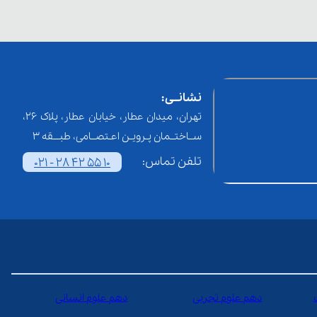
نشانــی:
تهران، میدان عطار، خیابان عطار، پلاک 26،
ســاختــمان پـرویـن اعـتصــامی، طبـــقه 3
تلفن تماس:
021 - 28 42 55 10
دهم علوم تجربی
دهم علوم انسانی