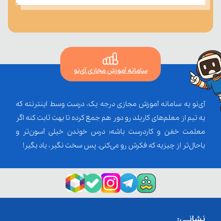
سامانه آموزش مجازی آی‌نو
آی‌نو یه سامانه آموزش مجازی درجه یک، درست وسط اینترنته که
یه تیم از معلم‌‌های کاربلد رو دور هم جمع کرده تا بهت ثابت کنه اگر
معلمت خفن و کاردرست باشه؛ درس خوندن خیلی آسون‌تر و
باحال‌تر از چیزیه که فکرش رو می‌کنی. پس سخت نگیر، یاد بگیر!
نشانــی: