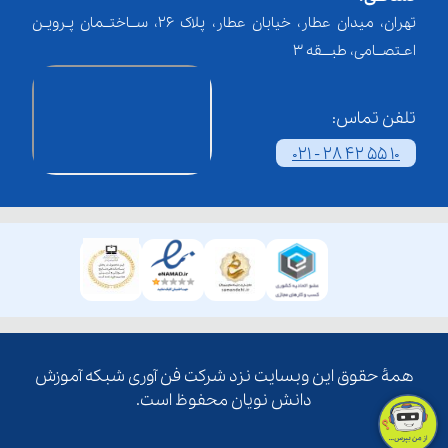
تهران، میدان عطار، خیابان عطار، پلاک 26، ســاختــمان پـرویـن
اعـتصــامی، طبـــقه 3
تلفن تماس:
021 - 28 42 55 10
همۀ حقوق این وبسایت نزد شرکت فن آوری شبکه آموزش
دانش نویان محفوظ است.