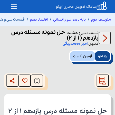
سامانه آموزش مجازی آی‌نو
متوسطه دوم
پایه دهم علوم انسانی
اقتصاد دهم
قسمت سی و هشتم 
حل نمونه مسئله درس
قسمت
سی و هشتم
:
یازدهم ( 1 از 2)
مدرس:
امیر
محمدبیگی
ویدیو
آزمون تثبیت
This
is
The media could not be loaded, either because the server
a
modal
or network failed or because the format is not supported.
window.