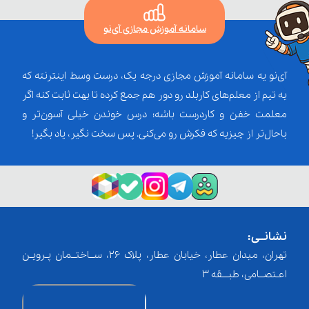
سامانه آموزش مجازی آی‌نو
آی‌نو یه سامانه آموزش مجازی درجه یک، درست وسط اینترنته که
یه تیم از معلم‌‌های کاربلد رو دور هم جمع کرده تا بهت ثابت کنه اگر
معلمت خفن و کاردرست باشه؛ درس خوندن خیلی آسون‌تر و
باحال‌تر از چیزیه که فکرش رو می‌کنی. پس سخت نگیر، یاد بگیر!
نشانــی:
تهران، میدان عطار، خیابان عطار، پلاک 26، ســاختــمان پـرویـن
اعـتصــامی، طبـــقه 3