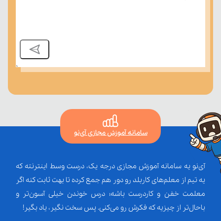
سامانه آموزش مجازی آی‌نو
آی‌نو یه سامانه آموزش مجازی درجه یک، درست وسط اینترنته که
یه تیم از معلم‌‌های کاربلد رو دور هم جمع کرده تا بهت ثابت کنه اگر
معلمت خفن و کاردرست باشه؛ درس خوندن خیلی آسون‌تر و
باحال‌تر از چیزیه که فکرش رو می‌کنی. پس سخت نگیر، یاد بگیر!