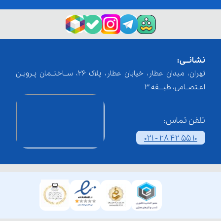
نشانــی:
تهران، میدان عطار، خیابان عطار، پلاک 26، ســاختــمان پـرویـن
اعـتصــامی، طبـــقه 3
تلفن تماس:
021 - 28 42 55 10