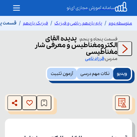
سامانه آموزش مجازی آی‌نو
متوسطه دوم
پایه یازدهم ریاضی و فیزیک
فیزیک یازدهم
قسمت پنج
پدیده القای
قسمت
پنجاه و پنجم
:
الکترومغناطیس و معرفی شار
مغناطیسی
مدرس:
فرزاد
نامی
ویدیو
نکات مهم درسی
آزمون تثبیت
This
is
The media could not be loaded, either because the server
a
modal
or network failed or because the format is not supported.
window.