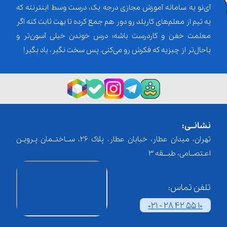
آی‌نو یه سامانه آموزش مجازی درجه یک، درست وسط اینترنته که
یه تیم از معلم‌‌های کاربلد رو دور هم جمع کرده تا بهت ثابت کنه اگر
معلمت خفن و کاردرست باشه؛ درس خوندن خیلی آسون‌تر و
باحال‌تر از چیزیه که فکرش رو می‌کنی. پس سخت نگیر، یاد بگیر!
نشانــی:
تهران، میدان عطار، خیابان عطار، پلاک 26، ســاختــمان پـرویـن
اعـتصــامی، طبـــقه 3
تلفن تماس:
021 - 28 42 55 10