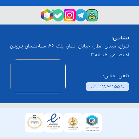
نشانــی:
تهران، میدان عطار، خیابان عطار، پلاک 26، ســاختــمان پـرویـن
اعـتصــامی، طبـــقه 3
تلفن تماس:
021 - 28 42 55 10