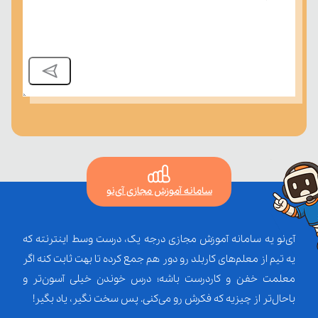
سامانه آموزش مجازی آی‌نو
آی‌نو یه سامانه آموزش مجازی درجه یک، درست وسط اینترنته که
یه تیم از معلم‌‌های کاربلد رو دور هم جمع کرده تا بهت ثابت کنه اگر
معلمت خفن و کاردرست باشه؛ درس خوندن خیلی آسون‌تر و
باحال‌تر از چیزیه که فکرش رو می‌کنی. پس سخت نگیر، یاد بگیر!