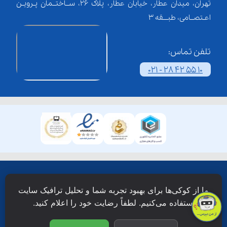
تهران، میدان عطار، خیابان عطار، پلاک 26، ســاختــمان پـرویـن
اعـتصــامی، طبـــقه 3
تلفن تماس:
021 - 28 42 55 10
همۀ حقوق این وبسایت نزد شرکت فن آوری شبکه آموزش
ما از کوکی‌ها برای بهبود تجربه شما و تحلیل ترافیک سایت
دانش نویان محفوظ است.
استفاده می‌کنیم. لطفاً رضایت خود را اعلام کنید.