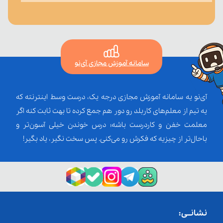
سامانه آموزش مجازی آی‌نو
آی‌نو یه سامانه آموزش مجازی درجه یک، درست وسط اینترنته که
یه تیم از معلم‌‌های کاربلد رو دور هم جمع کرده تا بهت ثابت کنه اگر
معلمت خفن و کاردرست باشه؛ درس خوندن خیلی آسون‌تر و
باحال‌تر از چیزیه که فکرش رو می‌کنی. پس سخت نگیر، یاد بگیر!
نشانــی: