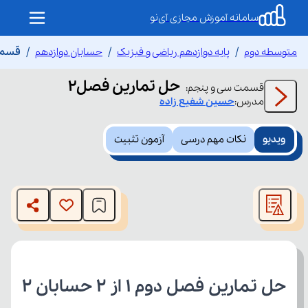
سامانه آموزش مجازی آی‌نو
متوسطه دوم
پایه دوازدهم ریاضی و فیزیک
حسابان دوازدهم
قسمت
حل تمارین فصل۲
قسمت
سی و پنجم
:
مدرس:
حسین
شفیع زاده
ویدیو
نکات مهم درسی
آزمون تثبیت
This
is
The media could not be loaded, either because the server
a
modal
or network failed or because the format is not supported.
window.