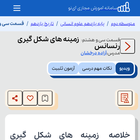
سامانه آموزش مجازی آی‌نو
متوسطه دوم
پایه یازدهم علوم انسانی
تاریخ یازدهم
قسمت سی و 
زمینه های شکل گیری
قسمت
سی و هشتم
:
رنسانس
مدرس:
آزاده
درخشان
ویدیو
نکات مهم درسی
آزمون تثبیت
This
is
The media could not be loaded, either because the server
a
modal
or network failed or because the format is not supported.
window.