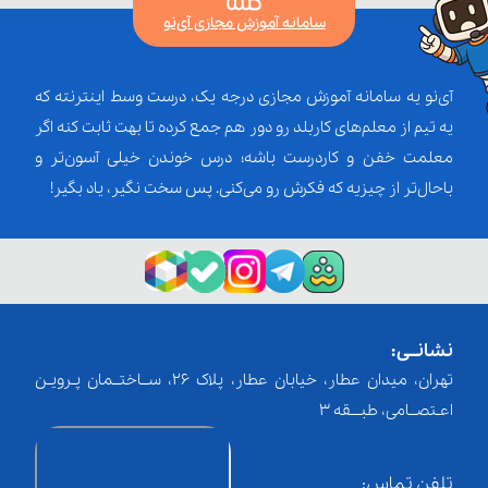
سامانه آموزش مجازی آی‌نو
آی‌نو یه سامانه آموزش مجازی درجه یک، درست وسط اینترنته که
یه تیم از معلم‌‌های کاربلد رو دور هم جمع کرده تا بهت ثابت کنه اگر
معلمت خفن و کاردرست باشه؛ درس خوندن خیلی آسون‌تر و
باحال‌تر از چیزیه که فکرش رو می‌کنی. پس سخت نگیر، یاد بگیر!
نشانــی:
تهران، میدان عطار، خیابان عطار، پلاک 26، ســاختــمان پـرویـن
اعـتصــامی، طبـــقه 3
تلفن تماس: