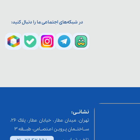
در شبکه‌های اجتماعی ما را دنبال کنید:
نشانــی:
تهران، میدان عطار، خیابان عطار، پلاک 26،
ســاختــمان پـرویـن اعـتصــامی، طبـــقه 3