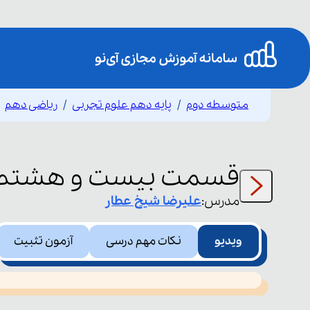
متوسطه دوم
پایه دهم علوم تجربی
ریاضی دهم
قسمت
بیست و هشتم
مدرس:
علیرضا
شیخ عطار
ویدیو
نکات مهم درسی
آزمون تثبیت
This
is
led or because the format is not supported.
a