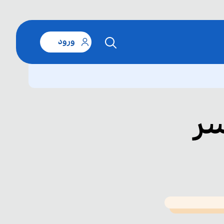
ورود
سر
T