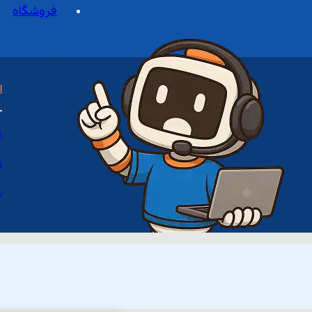
فروشگاه
ا
ا
د
س