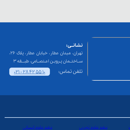
نشانــی:
تهران، میدان عطار، خیابان عطار، پلاک 26،
ســاختــمان پـرویـن اعـتصــامی، طبـــقه 3
تلفن تماس:
021 - 28 42 55 10
دهم علوم تجربی
دهم علوم انسانی