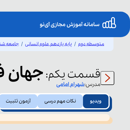
متوسطه دوم
پایه یازدهم علوم انسانی
جامعه شن
جهان ف
قسمت
یکم
:
مدرس:
شهرام
امامی
ویدیو
نکات مهم درسی
آزمون تثبیت
This
is
led or because the format is not supported.
a