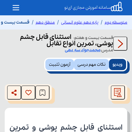
سامانه آموزش مجازی آی‌نو
متوسطه دوم
پایه دهم علوم انسانی
منطق دهم
قسمت بیست و هفت
استثنای قابل چشم
قسمت
بیست و هفتم
:
پوشی، تمرین انواع تقابل
مدرس:
محمدجواد
سه دهی
ویدیو
نکات مهم درسی
آزمون تثبیت
This
is
The media could not be loaded, either because the server
a
modal
or network failed or because the format is not supported.
window.