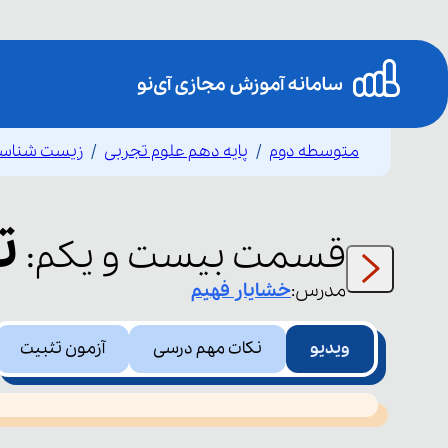
متوسطه دوم
پایه دهم علوم تجربی
زیست شناس
ت
قسمت
بیست و یکم
:
مدرس:
خشایار
فهیم
ویدیو
نکات مهم درسی
آزمون تثبیت
This
is
led or because the format is not supported.
a