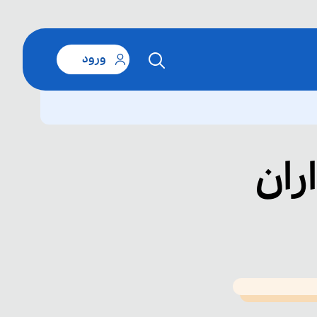
ورود
ران
T