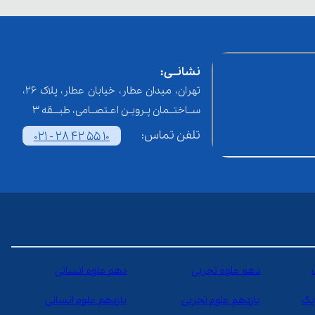
نشانــی:
تهران، میدان عطار، خیابان عطار، پلاک 26،
ســاختــمان پـرویـن اعـتصــامی، طبـــقه 3
تلفن تماس:
021 - 28 42 55 10
دهم علوم تجربی
دهم علوم انسانی
یک
یازدهم علوم تجربی
یازدهم علوم انسانی