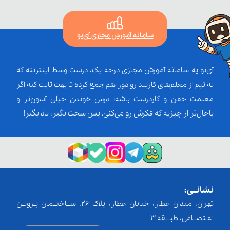
سامانه آموزش مجازی آی‌نو
آی‌نو یه سامانه آموزش مجازی درجه یک، درست وسط اینترنته که
یه تیم از معلم‌‌های کاربلد رو دور هم جمع کرده تا بهت ثابت کنه اگر
معلمت خفن و کاردرست باشه؛ درس خوندن خیلی آسون‌تر و
باحال‌تر از چیزیه که فکرش رو می‌کنی. پس سخت نگیر، یاد بگیر!
نشانــی:
تهران، میدان عطار، خیابان عطار، پلاک 26، ســاختــمان پـرویـن
اعـتصــامی، طبـــقه 3