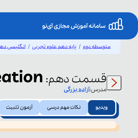
متوسطه دوم
پایه دهم علوم تجربی
انگلیسی ده
eation
قسمت
دهم
:
مدرس:
آزاده
بزرگی
ویدیو
نکات مهم درسی
آزمون تثبیت
This
is
led or because the format is not supported.
a