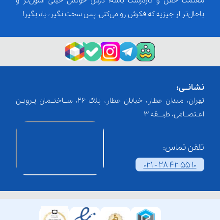
معلمت خفن و کاردرست باشه؛ درس خوندن خیلی آسون‌تر و
باحال‌تر از چیزیه که فکرش رو می‌کنی. پس سخت نگیر، یاد بگیر!
نشانــی:
تهران، میدان عطار، خیابان عطار، پلاک 26، ســاختــمان پـرویـن
اعـتصــامی، طبـــقه 3
تلفن تماس:
021 - 28 42 55 10