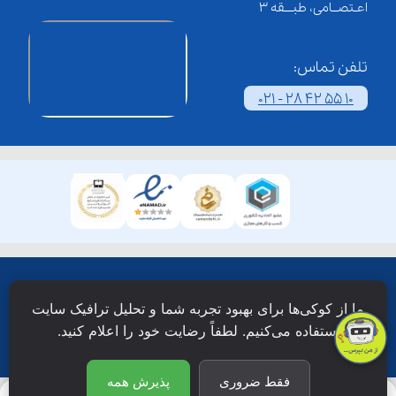
اعـتصــامی، طبـــقه 3
تلفن تماس:
021 - 28 42 55 10
همۀ حقوق این وبسایت نزد شرکت فن آوری شبکه آموزش
ما از کوکی‌ها برای بهبود تجربه شما و تحلیل ترافیک سایت
دانش نویان محفوظ است.
استفاده می‌کنیم. لطفاً رضایت خود را اعلام کنید.
فقط ضروری
پذیرش همه