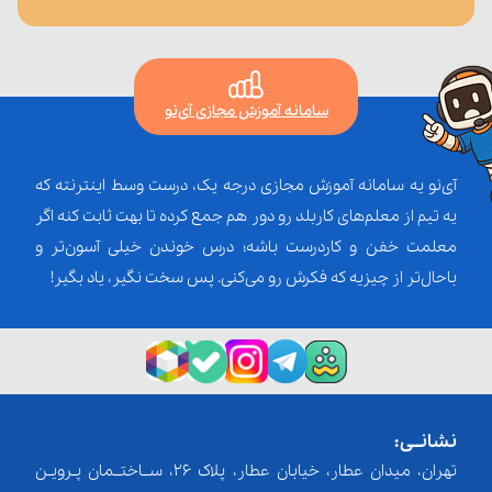
سامانه آموزش مجازی آی‌نو
آی‌نو یه سامانه آموزش مجازی درجه یک، درست وسط اینترنته که
یه تیم از معلم‌‌های کاربلد رو دور هم جمع کرده تا بهت ثابت کنه اگر
معلمت خفن و کاردرست باشه؛ درس خوندن خیلی آسون‌تر و
باحال‌تر از چیزیه که فکرش رو می‌کنی. پس سخت نگیر، یاد بگیر!
نشانــی:
تهران، میدان عطار، خیابان عطار، پلاک 26، ســاختــمان پـرویـن