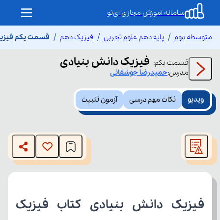
سامانه آموزش مجازی آی‌نو
متوسطه دوم
پایه دهم علوم تجربی
فیزیک دهم
قسمت یکم فیزیک
فیزیک دانش بنیادی
قسمت
یکم
:
مدرس:
حمیدرضا
جوشقانی
ویدیو
نکات مهم درسی
آزمون تثبیت
This
is
The media could not be loaded, either because the server
a
modal
or network failed or because the format is not supported.
window.