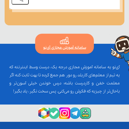
سامانه آموزش مجازی آی‌نو
آی‌نو یه سامانه آموزش مجازی درجه یک، درست وسط اینترنته که
یه تیم از معلم‌‌های کاربلد رو دور هم جمع کرده تا بهت ثابت کنه اگر
معلمت خفن و کاردرست باشه؛ درس خوندن خیلی آسون‌تر و
باحال‌تر از چیزیه که فکرش رو می‌کنی. پس سخت نگیر، یاد بگیر!