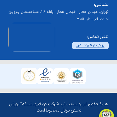
نشانــی:
تهران، میدان عطار، خیابان عطار، پلاک 26، ســاختــمان پـرویـن
اعـتصــامی، طبـــقه 3
تلفن تماس:
021 - 28 42 55 10
همۀ حقوق این وبسایت نزد شرکت فن آوری شبکه آموزش
دانش نویان محفوظ است.