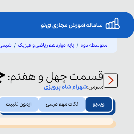
متوسطه دوم
پایه دوازدهم ریاضی و فیزیک
شیمی 
جا
قسمت
چهل و هفتم
:
مدرس:
شهرام
شاه پرویزی
ویدیو
نکات مهم درسی
آزمون تثبیت
This
is
led or because the format is not supported.
a