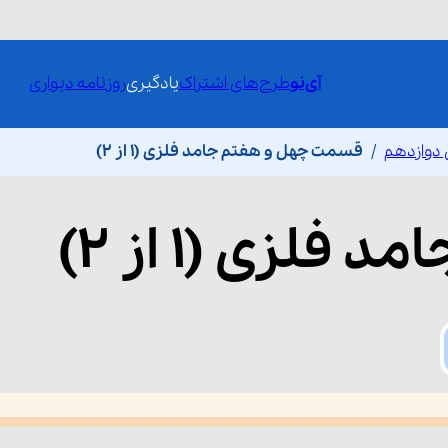
آی‌نو
طرح‌های اشتراک
یادگیری
روزنامه دیواری
دوازدهم
قسمت چهل و هفتم جامد فلزی (۱ از ۲)
مد فلزی (۱ از ۲)
he media could not be loaded, either because the server or network fai