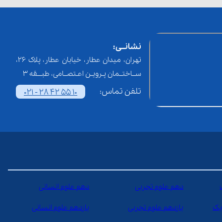
نشانــی:
تهران، میدان عطار، خیابان عطار، پلاک 26،
ســاختــمان پـرویـن اعـتصــامی، طبـــقه 3
تلفن تماس:
021 - 28 42 55 10
دهم علوم تجربی
دهم علوم انسانی
یک
یازدهم علوم تجربی
یازدهم علوم انسانی