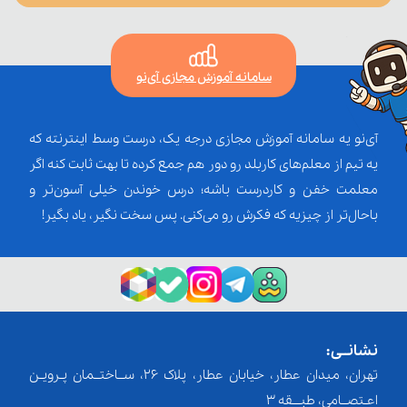
سامانه آموزش مجازی آی‌نو
آی‌نو یه سامانه آموزش مجازی درجه یک، درست وسط اینترنته که
یه تیم از معلم‌‌های کاربلد رو دور هم جمع کرده تا بهت ثابت کنه اگر
معلمت خفن و کاردرست باشه؛ درس خوندن خیلی آسون‌تر و
باحال‌تر از چیزیه که فکرش رو می‌کنی. پس سخت نگیر، یاد بگیر!
نشانــی:
تهران، میدان عطار، خیابان عطار، پلاک 26، ســاختــمان پـرویـن
اعـتصــامی، طبـــقه 3