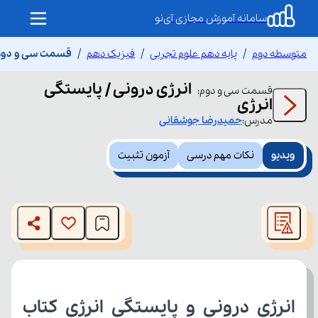
سامانه آموزش مجازی آی‌نو
متوسطه دوم
پایه دهم علوم تجربی
فیزیک دهم
قسمت سی و دوم ا
انرژی درونی / پایستگی
قسمت
سی و دوم
:
انرژی
مدرس:
حمیدرضا
جوشقانی
ویدیو
نکات مهم درسی
آزمون تثبیت
This
is
The media could not be loaded, either because the server
a
modal
or network failed or because the format is not supported.
window.