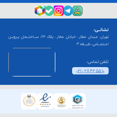
نشانــی:
تهران، میدان عطار، خیابان عطار، پلاک 26، ســاختــمان پـرویـن
اعـتصــامی، طبـــقه 3
تلفن تماس:
021 - 28 42 55 10