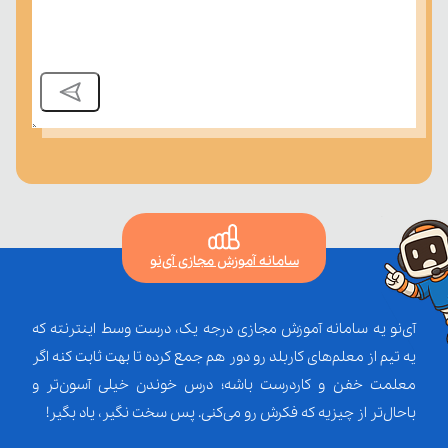
سامانه آموزش مجازی آی‌نو
آی‌نو یه سامانه آموزش مجازی درجه یک، درست وسط اینترنته که
یه تیم از معلم‌‌های کاربلد رو دور هم جمع کرده تا بهت ثابت کنه اگر
معلمت خفن و کاردرست باشه؛ درس خوندن خیلی آسون‌تر و
باحال‌تر از چیزیه که فکرش رو می‌کنی. پس سخت نگیر، یاد بگیر!