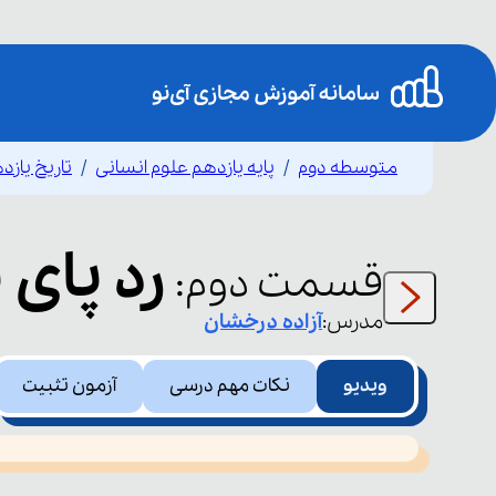
متوسطه دوم
پایه یازدهم علوم انسانی
تاریخ یازد
رد پای 
قسمت
دوم
:
مدرس:
آزاده
درخشان
ویدیو
نکات مهم درسی
آزمون تثبیت
This
is
led or because the format is not supported.
a