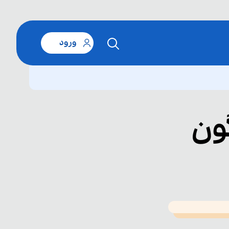
ورود
گون
T