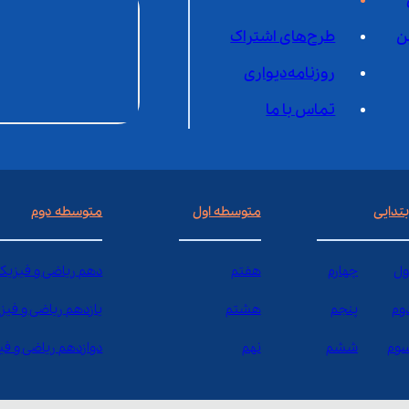
ن
طرح‌های اشتراک
روزنامه‌دیواری
تماس با ما
بتدایی
متوسطه اول
متوسطه دوم
ول
چهارم
هفتم
دهم ریاضی و فیزیک
وم
پنجم
هشتم
یازدهم ریاضی و فیز
وم
ششم
نهم
دوازدهم ریاضی و ف