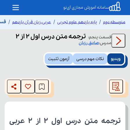
سامانه آموزش مجازی آی‌نو
متوسطه دوم
پایه یازدهم علوم تجربی
عربی،زبان قرآن یازدهم
قسمت
ترجمه متن درس اول ۲ از ۲
قسمت
پنجم
:
مدرس:
صادق
رزبان
ویدیو
نکات مهم درسی
آزمون تثبیت
This
is
The media could not be loaded, either because the server
a
modal
or network failed or because the format is not supported.
window.