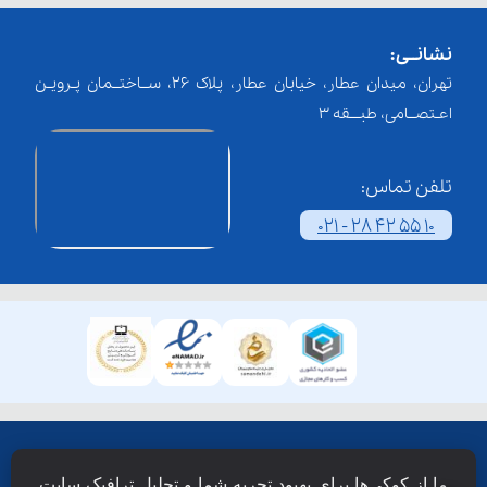
نشانــی:
تهران، میدان عطار، خیابان عطار، پلاک 26، ســاختــمان پـرویـن
اعـتصــامی، طبـــقه 3
تلفن تماس:
021 - 28 42 55 10
همۀ حقوق این وبسایت نزد شرکت فن آوری شبکه آموزش
ما از کوکی‌ها برای بهبود تجربه شما و تحلیل ترافیک سایت