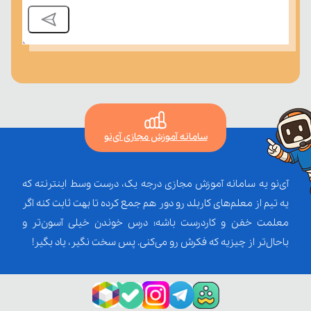
سامانه آموزش مجازی آی‌نو
آی‌نو یه سامانه آموزش مجازی درجه یک، درست وسط اینترنته که
یه تیم از معلم‌‌های کاربلد رو دور هم جمع کرده تا بهت ثابت کنه اگر
معلمت خفن و کاردرست باشه؛ درس خوندن خیلی آسون‌تر و
باحال‌تر از چیزیه که فکرش رو می‌کنی. پس سخت نگیر، یاد بگیر!