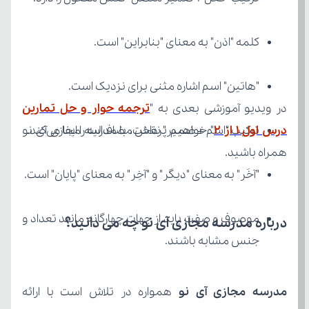
کلمه "اذن" به معنای "بنابراین" است.
"هاتین" اسم اشاره مثنی برای نزدیک است.
در ویدیو آموزشی بعدی به "
درس اول ۱ از ۲
ترکیب "اسم + ضمیر" نقش مضاف‌الیه را ایفا می‌کند.
همراه باشید.
"آخَر" به معنای "دیگر" و "آخِر" به معنای "پایان" است.
درباره مدرسه مجازی آی نو چه می‌ دانید؟
جنس مشابه باشند.
مدرسه مجازی آی نو