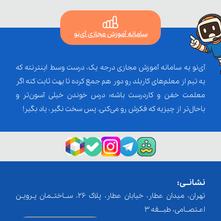
سامانه آموزش مجازی آی‌نو
آی‌نو یه سامانه آموزش مجازی درجه یک، درست وسط اینترنته که
یه تیم از معلم‌‌های کاربلد رو دور هم جمع کرده تا بهت ثابت کنه اگر
معلمت خفن و کاردرست باشه؛ درس خوندن خیلی آسون‌تر و
باحال‌تر از چیزیه که فکرش رو می‌کنی. پس سخت نگیر، یاد بگیر!
نشانــی:
تهران، میدان عطار، خیابان عطار، پلاک 26، ســاختــمان پـرویـن
اعـتصــامی، طبـــقه 3