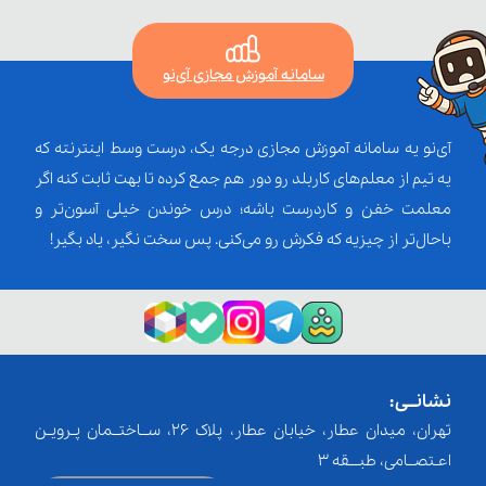
سامانه آموزش مجازی آی‌نو
آی‌نو یه سامانه آموزش مجازی درجه یک، درست وسط اینترنته که
یه تیم از معلم‌‌های کاربلد رو دور هم جمع کرده تا بهت ثابت کنه اگر
معلمت خفن و کاردرست باشه؛ درس خوندن خیلی آسون‌تر و
باحال‌تر از چیزیه که فکرش رو می‌کنی. پس سخت نگیر، یاد بگیر!
نشانــی:
تهران، میدان عطار، خیابان عطار، پلاک 26، ســاختــمان پـرویـن
اعـتصــامی، طبـــقه 3