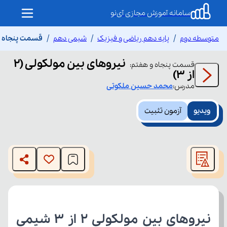
سامانه آموزش مجازی آی‌نو
متوسطه دوم
پایه دهم ریاضی و فیزیک
شیمی دهم
قسمت پنجاه و هف
نیروهای بین مولکولی (2
قسمت
پنجاه و هفتم
:
از 3)
مدرس:
محمد حسین
ملکوتی
ویدیو
آزمون تثبیت
This
is
The media could not be loaded, either because the server
a
modal
or network failed or because the format is not supported.
window.