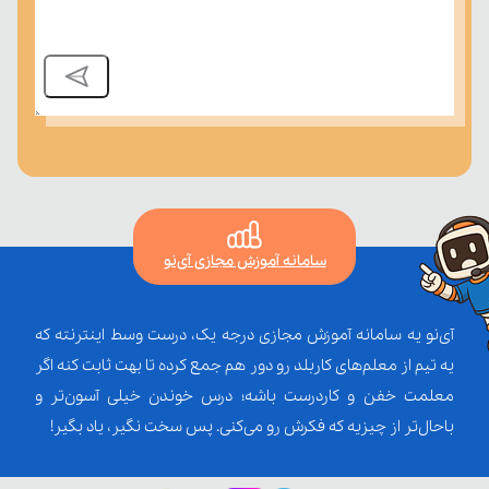
سامانه آموزش مجازی آی‌نو
آی‌نو یه سامانه آموزش مجازی درجه یک، درست وسط اینترنته که
یه تیم از معلم‌‌های کاربلد رو دور هم جمع کرده تا بهت ثابت کنه اگر
معلمت خفن و کاردرست باشه؛ درس خوندن خیلی آسون‌تر و
باحال‌تر از چیزیه که فکرش رو می‌کنی. پس سخت نگیر، یاد بگیر!