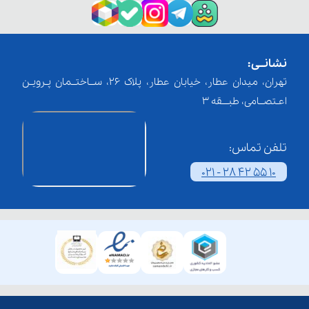
نشانــی:
تهران، میدان عطار، خیابان عطار، پلاک 26، ســاختــمان پـرویـن
اعـتصــامی، طبـــقه 3
تلفن تماس:
021 - 28 42 55 10