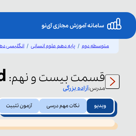
متوسطه دوم
پایه دهم علوم انسانی
انگلیسی ده
d
قسمت
بیست و نهم
:
مدرس:
آزاده
بزرگی
ویدیو
نکات مهم درسی
آزمون تثبیت
This
is
led or because the format is not supported.
a