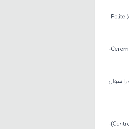
Polite (
Ceremo
Contras