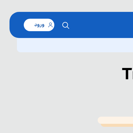
ورود
T
T