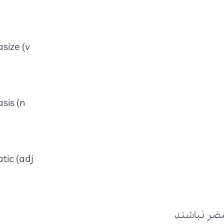
ize (v)-
is (n)-
ic (adj)-