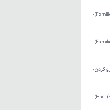
Familia
Familia
Host (n