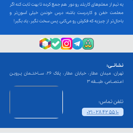
یه تیم از معلم‌‌های کاربلد رو دور هم جمع کرده تا بهت ثابت کنه اگر
معلمت خفن و کاردرست باشه؛ درس خوندن خیلی آسون‌تر و
باحال‌تر از چیزیه که فکرش رو می‌کنی. پس سخت نگیر، یاد بگیر!
نشانــی:
تهران، میدان عطار، خیابان عطار، پلاک 26، ســاختــمان پـرویـن
اعـتصــامی، طبـــقه 3
تلفن تماس:
021 - 28 42 55 10