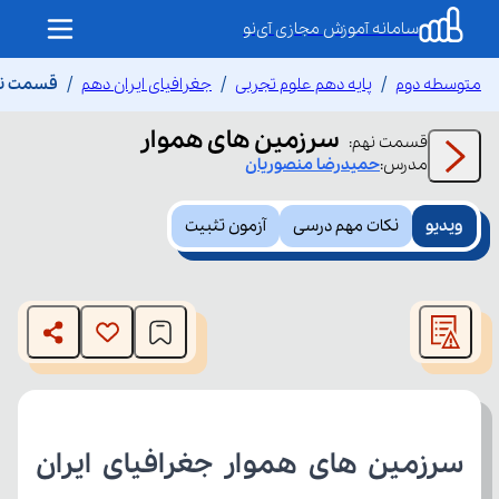
سامانه آموزش مجازی آی‌نو
متوسطه دوم
پایه دهم علوم تجربی
جغرافیای ایران دهم
قسمت نه
سرزمین های هموار
قسمت
نهم
:
مدرس:
حمیدرضا
منصوریان
ویدیو
نکات مهم درسی
آزمون تثبیت
This
is
The media could not be loaded, either because the server
a
modal
or network failed or because the format is not supported.
window.