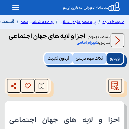
سامانه آموزش مجازی آی‌نو
متوسطه دوم
پایه دهم علوم انسانی
جامعه شناسی دهم
قسمت پنج
اجزا و لایه های جهان اجتماعی
قسمت
پنجم
:
مدرس:
شهرام
امامی
ویدیو
نکات مهم درسی
آزمون تثبیت
This
is
The media could not be loaded, either because the server
a
modal
or network failed or because the format is not supported.
window.