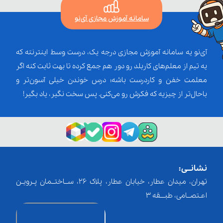
سامانه آموزش مجازی آی‌نو
آی‌نو یه سامانه آموزش مجازی درجه یک، درست وسط اینترنته که
یه تیم از معلم‌‌های کاربلد رو دور هم جمع کرده تا بهت ثابت کنه اگر
معلمت خفن و کاردرست باشه؛ درس خوندن خیلی آسون‌تر و
باحال‌تر از چیزیه که فکرش رو می‌کنی. پس سخت نگیر، یاد بگیر!
نشانــی:
تهران، میدان عطار، خیابان عطار، پلاک 26، ســاختــمان پـرویـن
اعـتصــامی، طبـــقه 3