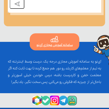
سامانه آموزش مجازی آی‌نو
آی‌نو یه سامانه آموزش مجازی درجه یک، درست وسط اینترنته که
یه تیم از معلم‌‌های کاربلد رو دور هم جمع کرده تا بهت ثابت کنه اگر
معلمت خفن و کاردرست باشه؛ درس خوندن خیلی آسون‌تر و
باحال‌تر از چیزیه که فکرش رو می‌کنی. پس سخت نگیر، یاد بگیر!