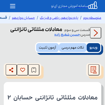
سامانه آموزش مجازی آی‌نو
متوسطه دوم
پایه دوازدهم ریاضی و فیزیک
حسابان دوازدهم
قسمت 
معادلات مثلثاتی تانژانتی
قسمت
سی و سوم
:
مدرس:
حسین
شفیع زاده
ویدیو
نکات مهم درسی
آزمون تثبیت
This
is
The media could not be loaded, either because the server
a
modal
or network failed or because the format is not supported.
window.