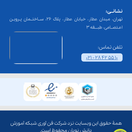
نشانــی:
تهران، میدان عطار، خیابان عطار، پلاک 26، ســاختــمان پـرویـن
اعـتصــامی، طبـــقه 3
تلفن تماس:
021 - 28 42 55 10
همۀ حقوق این وبسایت نزد شرکت فن آوری شبکه آموزش
دانش نویان محفوظ است.