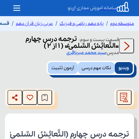
سامانه آموزش مجازی آی‌نو
متوسطه دوم
پایه دهم ریاضی و فیزیک
عربی،زبان قرآن دهم
قسمت ب
ترجمه درس چهارم
قسمت
بیست و سوم
:
«التَّعایُشُ السِّلمیُّ» ( 1 از 2 )
مدرس:
سید محمد
میرباقری
ویدیو
نکات مهم درسی
آزمون تثبیت
This
is
The media could not be loaded, either because the server
a
modal
or network failed or because the format is not supported.
window.