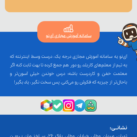
سامانه آموزش مجازی آی‌نو
آی‌نو یه سامانه آموزش مجازی درجه یک، درست وسط اینترنته که
یه تیم از معلم‌‌های کاربلد رو دور هم جمع کرده تا بهت ثابت کنه اگر
معلمت خفن و کاردرست باشه؛ درس خوندن خیلی آسون‌تر و
باحال‌تر از چیزیه که فکرش رو می‌کنی. پس سخت نگیر، یاد بگیر!
نشانــی:
تهران، میدان عطار، خیابان عطار، پلاک 26، ســاختــمان پـرویـن