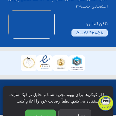
اعـتصــامی، طبـــقه 3
تلفن تماس:
021 - 28 42 55 10
همۀ حقوق این وبسایت نزد شرکت فن آوری شبکه آموزش
ما از کوکی‌ها برای بهبود تجربه شما و تحلیل ترافیک سایت
دانش نویان محفوظ است.
استفاده می‌کنیم. لطفاً رضایت خود را اعلام کنید.
فقط ضروری
پذیرش همه