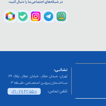
در شبکه‌های اجتماعی ما را دنبال کنید:
نشانــی:
تهران، میدان عطار، خیابان عطار، پلاک 26،
ســاختــمان پـرویـن اعـتصــامی، طبـــقه 3
تلفن تماس:
021 - 28 42 55 10