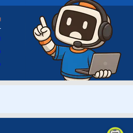
ا
ا
د
س