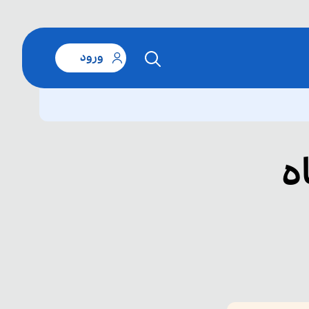
ورود
ه