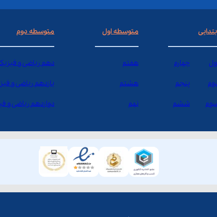
بتدایی
متوسطه اول
متوسطه دوم
ول
چهارم
هفتم
دهم ریاضی و فیزیک
وم
پنجم
هشتم
یازدهم ریاضی و فیز
وم
ششم
نهم
دوازدهم ریاضی و ف