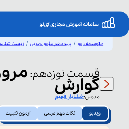
متوسطه دوم
پایه دهم علوم تجربی
زیست شناس
مرور
قسمت
نوزدهم
:
گوارش
مدرس:
خشایار
فهیم
ویدیو
نکات مهم درسی
آزمون تثبیت