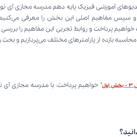
 
ول
انید؟