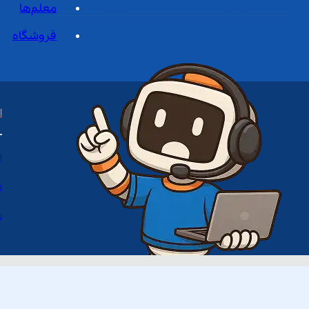
معلم‌ها
فروشگاه
ا
ا
د
س