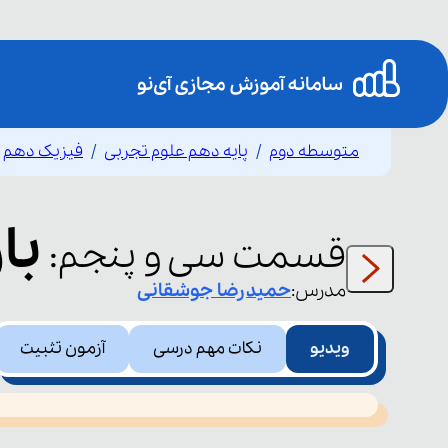
متوسطه دوم
پایه دهم علوم تجربی
فیزیک دهم
با
قسمت
سی و پنجم
:
مدرس:
حمیدرضا
جوشقانی
ویدیو
نکات مهم درسی
آزمون تثبیت
This
is
led or because the format is not supported.
a