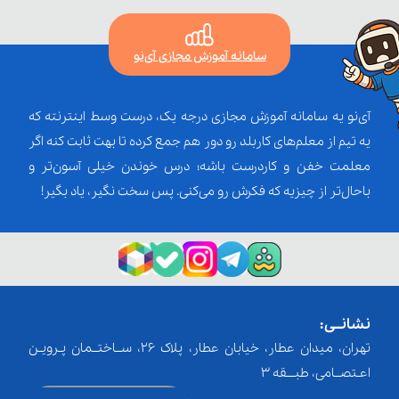
سامانه آموزش مجازی آی‌نو
آی‌نو یه سامانه آموزش مجازی درجه یک، درست وسط اینترنته که
یه تیم از معلم‌‌های کاربلد رو دور هم جمع کرده تا بهت ثابت کنه اگر
معلمت خفن و کاردرست باشه؛ درس خوندن خیلی آسون‌تر و
باحال‌تر از چیزیه که فکرش رو می‌کنی. پس سخت نگیر، یاد بگیر!
نشانــی:
تهران، میدان عطار، خیابان عطار، پلاک 26، ســاختــمان پـرویـن
اعـتصــامی، طبـــقه 3