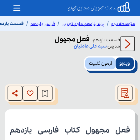
سامانه آموزش مجازی آی‌نو
متوسطه دوم
پایه یازدهم علوم تجربی
فارسی یازدهم
قسمت یازده
فعل مجهول
قسمت
یازدهم
:
مدرس:
سید علی
عاملیان
ویدیو
آزمون تثبیت
This
is
The media could not be loaded, either because the server
a
modal
or network failed or because the format is not supported.
window.