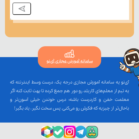
سامانه آموزش مجازی آی‌نو
آی‌نو یه سامانه آموزش مجازی درجه یک، درست وسط اینترنته که
یه تیم از معلم‌‌های کاربلد رو دور هم جمع کرده تا بهت ثابت کنه اگر
معلمت خفن و کاردرست باشه؛ درس خوندن خیلی آسون‌تر و
باحال‌تر از چیزیه که فکرش رو می‌کنی. پس سخت نگیر، یاد بگیر!