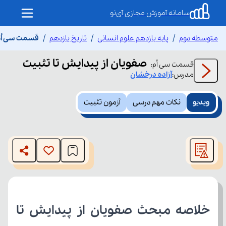
سامانه آموزش مجازی آی‌نو
متوسطه دوم
پایه یازدهم علوم انسانی
تاریخ یازدهم
قسمت سی اُم 
صفویان از پیدایش تا تثبیت
قسمت
سی اُم
:
مدرس:
آزاده
درخشان
ویدیو
نکات مهم درسی
آزمون تثبیت
This
is
The media could not be loaded, either because the server
a
modal
or network failed or because the format is not supported.
window.