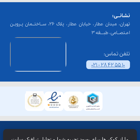
نشانــی:
تهران، میدان عطار، خیابان عطار، پلاک 26، ســاختــمان پـرویـن
اعـتصــامی، طبـــقه 3
تلفن تماس:
021 - 28 42 55 10
همۀ حقوق این وبسایت نزد شرکت فن آوری شبکه آموزش
ما از کوکی‌ها برای بهبود تجربه شما و تحلیل ترافیک سایت