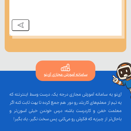
سامانه آموزش مجازی آی‌نو
آی‌نو یه سامانه آموزش مجازی درجه یک، درست وسط اینترنته که
یه تیم از معلم‌‌های کاربلد رو دور هم جمع کرده تا بهت ثابت کنه اگر
معلمت خفن و کاردرست باشه؛ درس خوندن خیلی آسون‌تر و
باحال‌تر از چیزیه که فکرش رو می‌کنی. پس سخت نگیر، یاد بگیر!