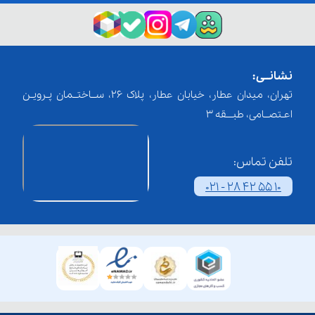
نشانــی:
تهران، میدان عطار، خیابان عطار، پلاک 26، ســاختــمان پـرویـن
اعـتصــامی، طبـــقه 3
تلفن تماس:
021 - 28 42 55 10