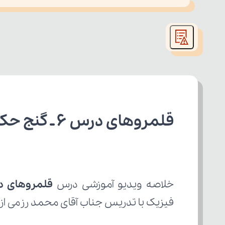
This
is
led or because the format is not supported.
a
modal
window.
قلمروهای درس 6 ـ گنج حکمت فارسی دهم رشته ریاضی
خلاصه ویدیو آموزشی درس 
قلمروهای درس 6 ـ گ
فیزیک با تدریس جناب آقای محمد رزمی از ا