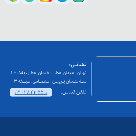
نشانــی:
تهران، میدان عطار، خیابان عطار، پلاک 26،
ســاختــمان پـرویـن اعـتصــامی، طبـــقه 3
تلفن تماس:
021 - 28 42 55 10