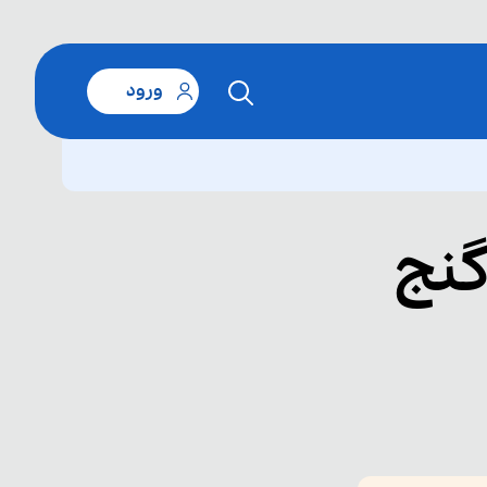
ورود
ای درس 6 ـ گنج