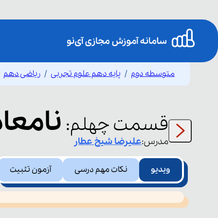
متوسطه دوم
پایه دهم علوم تجربی
ریاضی دهم
نامعادله 1
قسمت
چهلم
:
مدرس:
علیرضا
شیخ عطار
ویدیو
نکات مهم درسی
آزمون تثبیت
This
is
led or because the format is not supported.
a