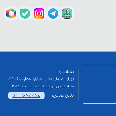
نشانــی:
تهران، میدان عطار، خیابان عطار، پلاک 26،
ســاختــمان پـرویـن اعـتصــامی، طبـــقه 3
تلفن تماس:
021 - 28 42 55 10