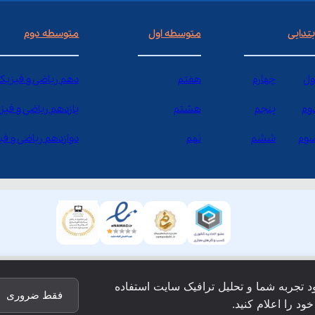
بتدایی
متوسطه اول
متوسطه دوم
ول
چهارم
هفتم
دهم ریاضی و فیزیک
وم
پنجم
هشتم
یازدهم ریاضی و فیز
وم
ششم
نهم
دوازدهم ریاضی و ف
ود تجربه شما و تحلیل ترافیک سایت استفاده
فقط ضروری
ود را اعلام کنید.
ق این وبسایت نزد شرکت فن آوری شبکه آموزش دانش نویان محفو