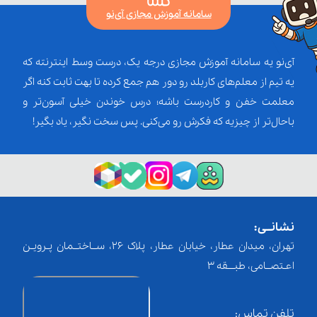
سامانه آموزش مجازی آی‌نو
آی‌نو یه سامانه آموزش مجازی درجه یک، درست وسط اینترنته که
یه تیم از معلم‌‌های کاربلد رو دور هم جمع کرده تا بهت ثابت کنه اگر
معلمت خفن و کاردرست باشه؛ درس خوندن خیلی آسون‌تر و
باحال‌تر از چیزیه که فکرش رو می‌کنی. پس سخت نگیر، یاد بگیر!
نشانــی:
تهران، میدان عطار، خیابان عطار، پلاک 26، ســاختــمان پـرویـن
اعـتصــامی، طبـــقه 3
تلفن تماس: