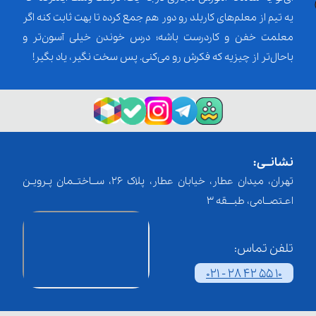
یه تیم از معلم‌‌های کاربلد رو دور هم جمع کرده تا بهت ثابت کنه اگر
معلمت خفن و کاردرست باشه؛ درس خوندن خیلی آسون‌تر و
باحال‌تر از چیزیه که فکرش رو می‌کنی. پس سخت نگیر، یاد بگیر!
نشانــی:
تهران، میدان عطار، خیابان عطار، پلاک 26، ســاختــمان پـرویـن
اعـتصــامی، طبـــقه 3
تلفن تماس:
021 - 28 42 55 10