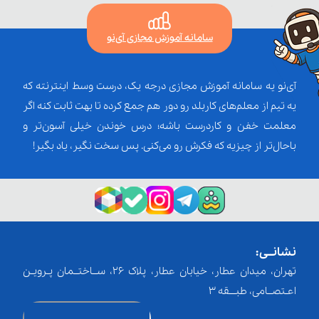
سامانه آموزش مجازی آی‌نو
آی‌نو یه سامانه آموزش مجازی درجه یک، درست وسط اینترنته که
یه تیم از معلم‌‌های کاربلد رو دور هم جمع کرده تا بهت ثابت کنه اگر
معلمت خفن و کاردرست باشه؛ درس خوندن خیلی آسون‌تر و
باحال‌تر از چیزیه که فکرش رو می‌کنی. پس سخت نگیر، یاد بگیر!
نشانــی:
تهران، میدان عطار، خیابان عطار، پلاک 26، ســاختــمان پـرویـن
اعـتصــامی، طبـــقه 3