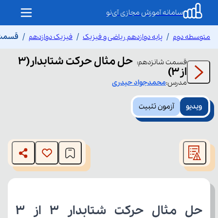
سامانه آموزش مجازی آی‌نو
متوسطه دوم
پایه دوازدهم ریاضی و فیزیک
فیزیک دوازدهم
قسمت شا
حل مثال حرکت شتابدار(3
قسمت
شانزدهم
:
از3)
مدرس:
محمدجواد
حیدری
ویدیو
آزمون تثبیت
This
is
The media could not be loaded, either because the server
a
modal
or network failed or because the format is not supported.
window.