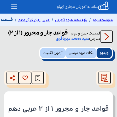
سامانه آموزش مجازی آی‌نو
متوسطه دوم
پایه دهم علوم تجربی
عربی،زبان قرآن دهم
قسمت چهل 
قواعد جار و مجرور (1 از 2)
قسمت
چهل و دوم
:
مدرس:
سید محمد
میرباقری
ویدیو
نکات مهم درسی
آزمون تثبیت
This
is
The media could not be loaded, either because the server
a
modal
or network failed or because the format is not supported.
window.