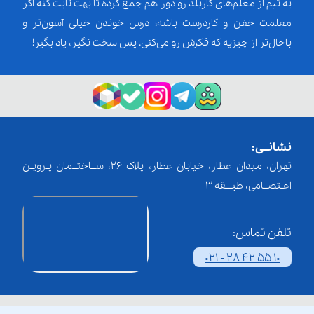
یه تیم از معلم‌‌های کاربلد رو دور هم جمع کرده تا بهت ثابت کنه اگر
معلمت خفن و کاردرست باشه؛ درس خوندن خیلی آسون‌تر و
باحال‌تر از چیزیه که فکرش رو می‌کنی. پس سخت نگیر، یاد بگیر!
نشانــی:
تهران، میدان عطار، خیابان عطار، پلاک 26، ســاختــمان پـرویـن
اعـتصــامی، طبـــقه 3
تلفن تماس:
021 - 28 42 55 10