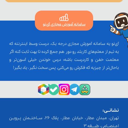
سامانه آموزش مجازی آی‌نو
آی‌نو یه سامانه آموزش مجازی درجه یک، درست وسط اینترنته که
یه تیم از معلم‌‌های کاربلد رو دور هم جمع کرده تا بهت ثابت کنه اگر
معلمت خفن و کاردرست باشه؛ درس خوندن خیلی آسون‌تر و
باحال‌تر از چیزیه که فکرش رو می‌کنی. پس سخت نگیر، یاد بگیر!
نشانــی:
تهران، میدان عطار، خیابان عطار، پلاک 26، ســاختــمان پـرویـن
اعـتصــامی، طبـــقه 3