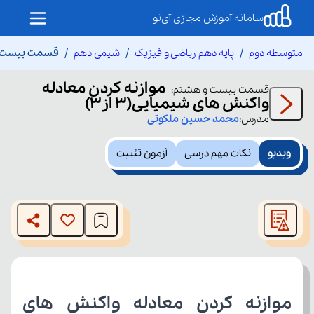
سامانه آموزش مجازی آی‌نو
متوسطه دوم
پایه دهم ریاضی و فیزیک
شیمی دهم
قسمت بیست و ه
موازنه کردن معادله
قسمت
بیست و هشتم
:
واکنش های شیمیایی(۳ از۳)
مدرس:
محمد حسین
ملکوتی
ویدیو
نکات مهم درسی
آزمون تثبیت
This
is
The media could not be loaded, either because the server
a
modal
or network failed or because the format is not supported.
window.