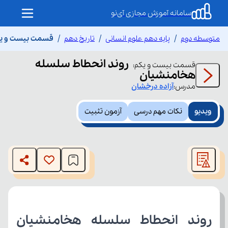
سامانه آموزش مجازی آی‌نو
متوسطه دوم
پایه دهم علوم انسانی
تاریخ دهم
قسمت بیست و یک
روند انحطاط سلسله
قسمت
بیست و یکم
:
هخامنشیان
مدرس:
آزاده
درخشان
ویدیو
نکات مهم درسی
آزمون تثبیت
This
is
The media could not be loaded, either because the server
a
modal
or network failed or because the format is not supported.
window.