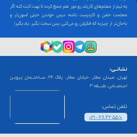
یه تیم از معلم‌‌های کاربلد رو دور هم جمع کرده تا بهت ثابت کنه اگر
معلمت خفن و کاردرست باشه؛ درس خوندن خیلی آسون‌تر و
باحال‌تر از چیزیه که فکرش رو می‌کنی. پس سخت نگیر، یاد بگیر!
نشانــی:
تهران، میدان عطار، خیابان عطار، پلاک 26، ســاختــمان پـرویـن
اعـتصــامی، طبـــقه 3
تلفن تماس:
021 - 28 42 55 10