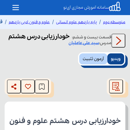
سامانه آموزش مجازی آی‌نو
متوسطه دوم
پایه یازدهم علوم انسانی
علوم و فنون ادبی یازدهم
قس
خودارزیابی درس هشتم
قسمت
بیست و ششم
:
مدرس:
سید علی
عاملیان
ویدیو
آزمون تثبیت
This
is
The media could not be loaded, either because the server
a
modal
or network failed or because the format is not supported.
window.