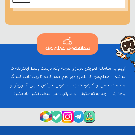
سامانه آموزش مجازی آی‌نو
آی‌نو یه سامانه آموزش مجازی درجه یک، درست وسط اینترنته که
یه تیم از معلم‌‌های کاربلد رو دور هم جمع کرده تا بهت ثابت کنه اگر
معلمت خفن و کاردرست باشه؛ درس خوندن خیلی آسون‌تر و
باحال‌تر از چیزیه که فکرش رو می‌کنی. پس سخت نگیر، یاد بگیر!