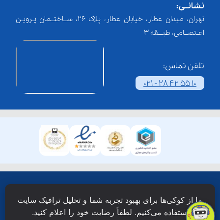
نشانــی:
تهران، میدان عطار، خیابان عطار، پلاک 26، ســاختــمان پـرویـن
اعـتصــامی، طبـــقه 3
تلفن تماس:
021 - 28 42 55 10
همۀ حقوق این وبسایت نزد شرکت فن آوری شبکه آموزش
ما از کوکی‌ها برای بهبود تجربه شما و تحلیل ترافیک سایت
دانش نویان محفوظ است.
استفاده می‌کنیم. لطفاً رضایت خود را اعلام کنید.