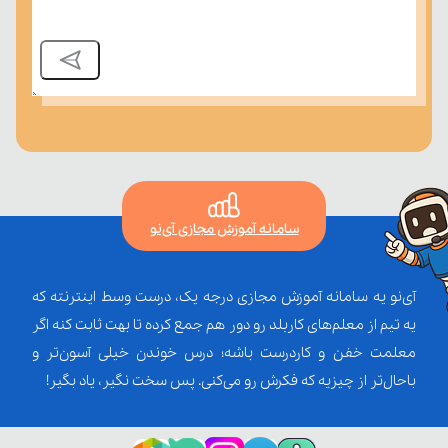
سامانه آموزش مجازی آی‌نو
آی‌نو یه سامانه آموزش مجازی درجه یک، درست وسط اینترنته که
یه تیم از معلم‌‌های کاربلد رو دور هم جمع کرده تا بهت ثابت کنه اگر
معلمت خفن و کاردرست باشه؛ درس خوندن خیلی آسون‌تر و
باحال‌تر از چیزیه که فکرش رو می‌کنی. پس سخت نگیر، یاد بگیر!