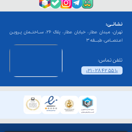
نشانــی:
تهران، میدان عطار، خیابان عطار، پلاک 26، ســاختــمان پـرویـن
اعـتصــامی، طبـــقه 3
تلفن تماس:
021 - 28 42 55 10