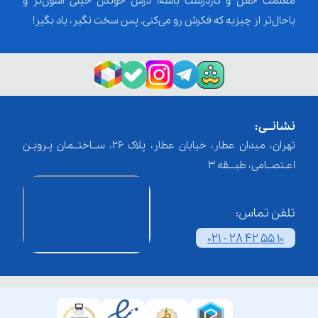
معلمت خفن و کاردرست باشه؛ درس خوندن خیلی آسون‌تر و
باحال‌تر از چیزیه که فکرش رو می‌کنی. پس سخت نگیر، یاد بگیر!
نشانــی:
تهران، میدان عطار، خیابان عطار، پلاک 26، ســاختــمان پـرویـن
اعـتصــامی، طبـــقه 3
تلفن تماس:
021 - 28 42 55 10