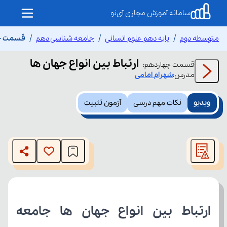
سامانه آموزش مجازی آی‌نو
متوسطه دوم
پایه دهم علوم انسانی
جامعه شناسی دهم
قسمت چها
ارتباط بین انواع جهان ها
قسمت
چهاردهم
:
مدرس:
شهرام
امامی
ویدیو
نکات مهم درسی
آزمون تثبیت
This
is
The media could not be loaded, either because the server
a
modal
or network failed or because the format is not supported.
window.