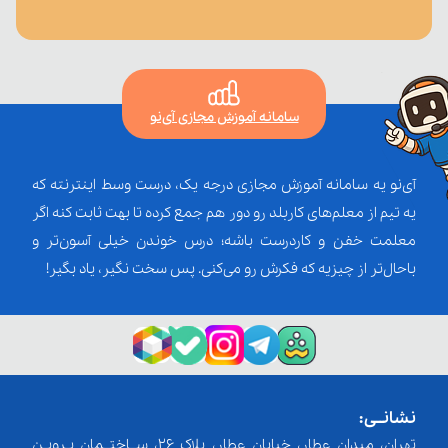
سامانه آموزش مجازی آی‌نو
آی‌نو یه سامانه آموزش مجازی درجه یک، درست وسط اینترنته که
یه تیم از معلم‌‌های کاربلد رو دور هم جمع کرده تا بهت ثابت کنه اگر
معلمت خفن و کاردرست باشه؛ درس خوندن خیلی آسون‌تر و
باحال‌تر از چیزیه که فکرش رو می‌کنی. پس سخت نگیر، یاد بگیر!
نشانــی:
تهران، میدان عطار، خیابان عطار، پلاک 26، ســاختــمان پـرویـن