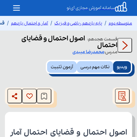
سامانه آموزش مجازی آی‌نو
متوسطه دوم
پایه یازدهم ریاضی و فیزیک
آمار و احتمال یازدهم
قسم
اصول احتمال و قضایای
قسمت
هجدهم
:
احتمال
مدرس:
محمدرضا
میبدی
ویدیو
نکات مهم درسی
آزمون تثبیت
This
is
The media could not be loaded, either because the server
a
modal
or network failed or because the format is not supported.
window.