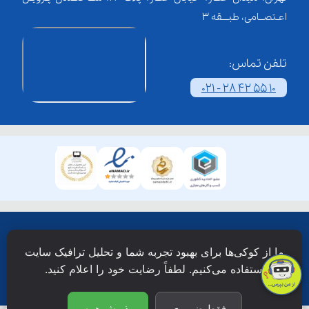
اعـتصــامی، طبـــقه 3
تلفن تماس:
021 - 28 42 55 10
همۀ حقوق این وبسایت نزد شرکت فن آوری شبکه آموزش
ما از کوکی‌ها برای بهبود تجربه شما و تحلیل ترافیک سایت
دانش نویان محفوظ است.
استفاده می‌کنیم. لطفاً رضایت خود را اعلام کنید.
فقط ضروری
پذیرش همه