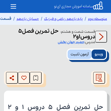
سامانه آموزش مجازی آی‌نو
متوسطه دوم
پایه یازدهم ریاضی و فیزیک
حسابان یازدهم
قسمت شصت
حل تمرین فصل5
قسمت
شصت و هشتم
:
دروس1و2
مدرس:
حمید
جهان بخش
ویدیو
آزمون تثبیت
This
is
The media could not be loaded, either because the server
a
modal
or network failed or because the format is not supported.
window.