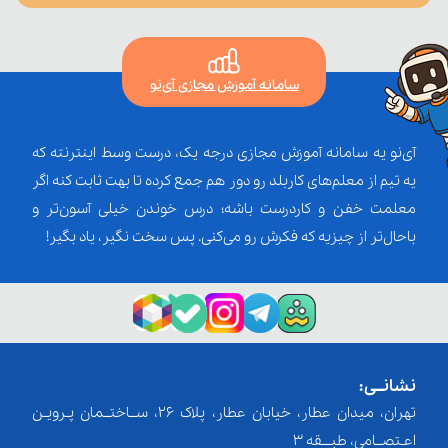
سامانه آموزش مجازی آی‌نو
آی‌نو یه سامانه آموزش مجازی درجه یک، درست وسط اینترنته که
یه تیم از معلم‌‌های کاربلد رو دور هم جمع کرده تا بهت ثابت کنه اگر
معلمت خفن و کاردرست باشه؛ درس خوندن خیلی آسون‌تر و
باحال‌تر از چیزیه که فکرش رو می‌کنی. پس سخت نگیر، یاد بگیر!
نشانــی:
تهران، میدان عطار، خیابان عطار، پلاک 26، ســاختــمان پـرویـن
اعـتصــامی، طبـــقه 3